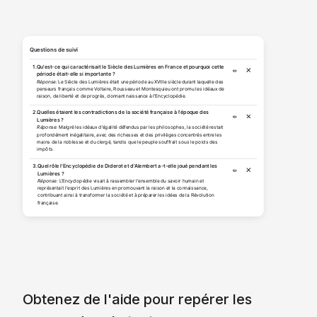
Questions de suivi
1.
Qu'est-ce qui caractérisait le Siècle des Lumières en France et pourquoi cette
✏️
période était-elle si importante ?
Réponse:
Le Siècle des Lumières était une période au XVIIIe siècle durant laquelle des
penseurs français comme Voltaire, Rousseau et Montesquieu ont promu les idéaux de
raison, de liberté et de progrès, donnant naissance à l'Encyclopédie.
2.
Quelles étaient les contradictions de la société française à l'époque des
✏️
Lumières ?
Réponse:
Malgré les idéaux d'égalité défendus par les philosophes, la société restait
profondément inégalitaire, avec des richesses et des privilèges concentrés entre les
mains de la noblesse et du clergé, tandis que le peuple souffrait sous le poids des
impôts.
3.
Quel rôle l'Encyclopédie de Diderot et d'Alembert a-t-elle joué pendant les
✏️
Lumières ?
Réponse:
L'Encyclopédie visait à rassembler l'ensemble du savoir humain et
représentait l'esprit des Lumières en promouvant la raison et la connaissance,
contribuant ainsi à transformer la société et à préparer les idées de la Révolution
française.
Obtenez de l'aide pour repérer les