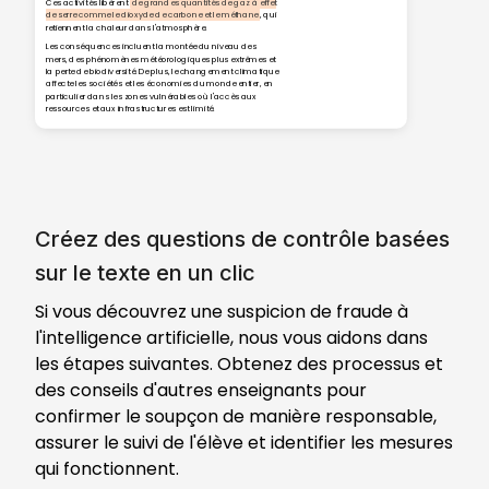
Ces activités libèrent
de grandes quantités de gaz à effet
de serre comme le dioxyde de carbone et le méthane
, qui
retiennent la chaleur dans l'atmosphère.
Les conséquences incluent la montée du niveau des
mers, des phénomènes météorologiques plus extrêmes et
la perte de biodiversité. De plus, le changement climatique
affecte les sociétés et les économies du monde entier, en
particulier dans les zones vulnérables où l'accès aux
ressources et aux infrastructures est limité.
Créez des questions de contrôle basées
sur le texte en un clic
Si vous découvrez une suspicion de fraude à
l'intelligence artificielle, nous vous aidons dans
les étapes suivantes. Obtenez des processus et
des conseils d'autres enseignants pour
confirmer le soupçon de manière responsable,
assurer le suivi de l'élève et identifier les mesures
qui fonctionnent.