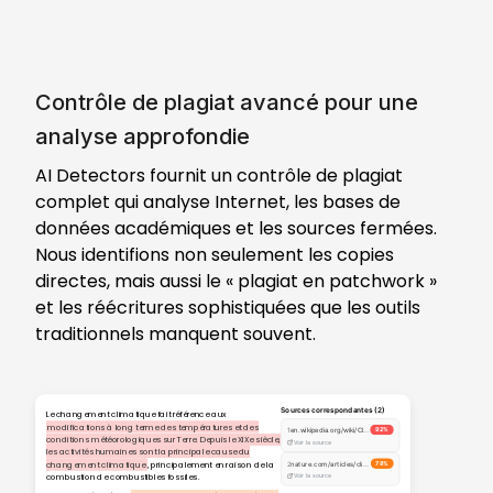
Contrôle de plagiat avancé pour une
analyse approfondie
AI Detectors fournit un contrôle de plagiat
complet qui analyse Internet, les bases de
données académiques et les sources fermées.
Nous identifions non seulement les copies
directes, mais aussi le « plagiat en patchwork »
et les réécritures sophistiquées que les outils
traditionnels manquent souvent.
Sources correspondantes
(
2
)
Le changement climatique fait référence aux
modifications à long terme des températures et des
1
en.wikipedia.org/wiki/Climate_change
92
%
conditions météorologiques sur Terre. Depuis le XIXe siècle,
Voir la source
les activités humaines sont la principale cause du
changement climatique
, principalement en raison de la
2
nature.com/articles/climate-report
78
%
combustion de combustibles fossiles.
Voir la source