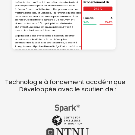
Probablement IA
Le Siècle des Lumières fut une période intellectuelle et
philosophique majeure qui domina le monde des
99.9%
idées en France au XVIIIe siècle. Des penseurs comme
Voltaire, Rousseau et Montesquieu remirent en question
les institutions traditionnelles et promurent les idéaux
Humain
IA
de raison, de liberté et de progrès. Ce mouvement
0.1
%
99.9
%
donna naissance à l'Encyclopédie de Diderot et
d'Alembert, une œuvre monumentale qui visait à
rassembler tout le savoir humain.
Cependant, cette effervescence intellectuelle avait
aussi ses contradictions. Si les philosophes
défendaient l'égalité et les droits naturels, la société
française restait profondément inégalitaire. La richesse
et les privilèges étaient concentrés entre les mains de
la noblesse et du clergé, tandis que le peuple
supportait le poids des impôts et de la misère.
Technologie à fondement académique -
Développée avec le soutien de :