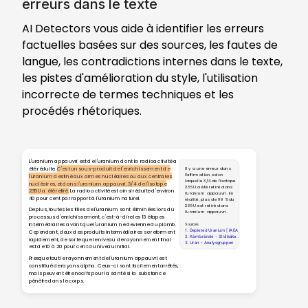
erreurs dans le texte
AI Detectors vous aide à identifier les erreurs
factuelles basées sur des sources, les fautes de
langue, les contradictions internes dans le texte,
les pistes d'amélioration du style, l'utilisation
incorrecte de termes techniques et les
procédés rhétoriques.
L'uranium appauvri est de l'uranium dont la radioactivité a
été réduite.
C'est un sous-produit de l'enrichissement de
Il y a une erreur dans
l'affirmation selon
l'uranium destiné aux armes nucléaires ou aux centrales
laquelle 3/4 de l'isotope
nucléaires, et dans l'uranium appauvri, 3/4 de l'isotope
235U a été retiré dans
235U a été retiré.
La radioactivité est ainsi réduite d'environ
l'uranium appauvri. En
40 pour cent par rapport à l'uranium naturel.
réalité, plus de 99 % du
235U est retiré dans
De plus, toutes les filles de l'uranium sont éliminées lors du
l'uranium appauvri.
processus d'enrichissement, c'est-à-dire les 13 étapes
intermédiaires avant que l'uranium ne devienne du plomb.
Sources
1. Depleted Uranium | IAEA
Cependant, deux des produits intermédiaires se reforment
2. Kärnbränsle - Strålsäkerhetsmyndigheten
rapidement, de sorte que le niveau de rayonnement final
3. Uran - Analysgruppen
est de 10 à 20 pour cent du niveau initial.
Presque tout le rayonnement de l'uranium appauvri est
constitué de rayons alpha. Ceux-ci sont facilement arrêtés,
mais peuvent être nocifs pour la santé si la substance
pénètre dans le corps.