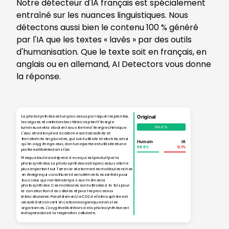
Notre détecteur d'IA français est spécialement
entraîné sur les nuances linguistiques. Nous
détectons aussi bien le contenu 100 % généré
par l'IA que les textes « lavés » par des outils
d'humanisation. Que le texte soit en français, en
anglais ou en allemand, AI Detectors vous donne
la réponse.
Original
La photosynthèse est un processus par lequel les plantes,
les algues et certaines bactéries captent l'énergie
99.9%
lumineuse et la stockent sous forme d'énergie chimique.
L'eau et le dioxyde de carbone sont absorbés et
transformés en glucides, qui sont utilisés et stockés, ainsi
Humain
IA
qu'en oxygène gazeux, dont une partie est utilisée et une
99.9
%
0.1
%
partie est libérée dans l'air.
Presque toute vie dépend de ce qui est produit par la
photosynthèse. La photosynthèse est le processus vital le
plus important sur Terre car elle forme des molécules riches
en énergie qui constituent des nutriments essentiels pour
tous ceux qui ne réalisent pas eux-mêmes la
photosynthèse. Ces molécules sont utilisées à la fois pour
la construction des cellules et pour les processus
intracellulaires. Parallèlement, le CO2 de l'atmosphère est
absorbé et converti en carbone organique dans les
organismes. L'oxygène libéré lors de la photosynthèse est
indispensable à la respiration cellulaire.